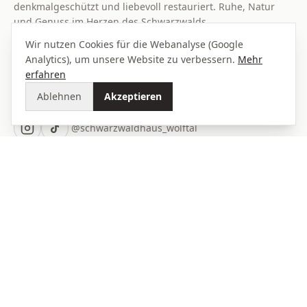
denkmalgeschützt und liebevoll restauriert. Ruhe, Natur
und Genuss im Herzen des Schwarzwalds.
Wir nutzen Cookies für die Webanalyse (Google
Familie Bains-Terschawetz
Analytics), um unsere Website zu verbessern.
Mehr
Bad Rippoldsau‑Schapbach
erfahren
Ablehnen
Akzeptieren
FOLGEN SIE UNS
@schwarzwaldhaus_wolftal
Teilen Sie Ihre schönsten Momente im Schwarzwaldhaus Wolftal
gerne auf Instagram oder TikTok und markieren Sie uns – wir
reposten Ihre Bilder und Videos sehr gerne.
ENTDECKEN
Ferienhaus
Erlebnisse
Galerie
Bewertungen
Aktuelles