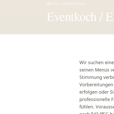
STELLENANZEIGE
Eventkoch / E
Wir suchen eine
seinen Menüs v
Stimmung verbre
Vorbereitungen 
erfolgen oder S
professionelle 
fühlen. Vorauss
nach §43 IfSG h