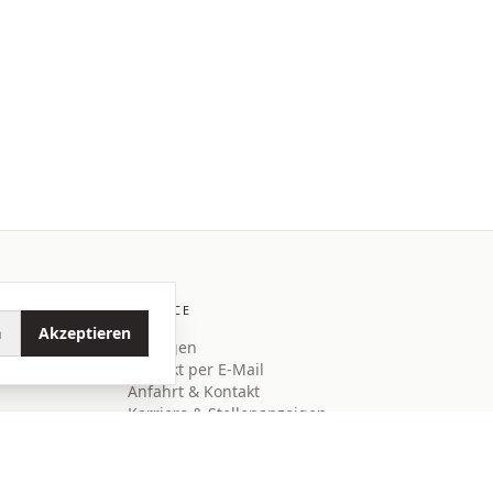
SERVICE
n
Akzeptieren
Anfragen
Kontakt per E-Mail
Anfahrt & Kontakt
Karriere & Stellenanzeigen
Buchungen über
Mein Schwarzwaldhäusle GmbH