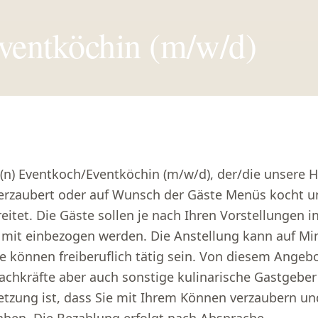
ventköchin (m/w/d)
(n) Eventkoch/Eventköchin (m/w/d), der/die unsere 
erzaubert oder auf Wunsch der Gäste Menüs kocht u
itet. Die Gäste sollen je nach Ihren Vorstellungen in
mit einbezogen werden. Die Anstellung kann auf Min
ie können freiberuflich tätig sein. Von diesem Angebo
Fachkräfte aber auch sonstige kulinarische Gastgeb
etzung ist, dass Sie mit Ihrem Können verzaubern un
aben. Die Bezahlung erfolgt nach Absprache.