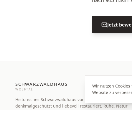
Jetzt bew
SCHWARZWALDHAUS
Wir nutzen Cookies 
WOLFTAL
Website zu verbess
Historisches Schwarzwaldhaus von 1938,
denkmalgeschützt und liebevoll restauriert. Ruhe, Natur
und Genuss im Herzen des Schwarzwalds.
Familie Bains-Terschawetz
Bad Rippoldsau‑Schapbach