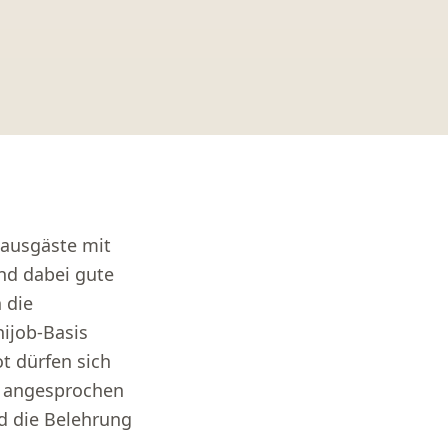
Hausgäste mit
nd dabei gute
 die
ijob-Basis
t dürfen sich
er angesprochen
d die Belehrung