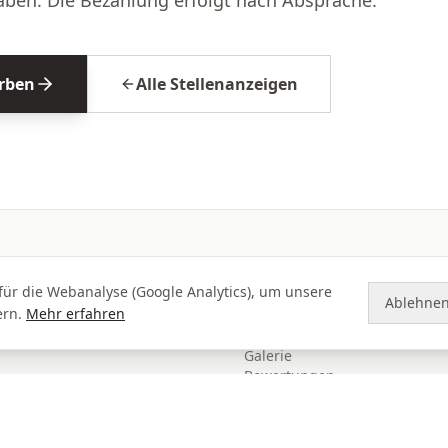
erben
Alle Stellenanzeigen
ENTDECKEN
für die Webanalyse (Google Analytics), um unsere
Ablehne
ern.
Mehr erfahren
Ferienhaus
Erlebnisse
Galerie
Bewertungen
Aktuelles
Preise
Kontakt