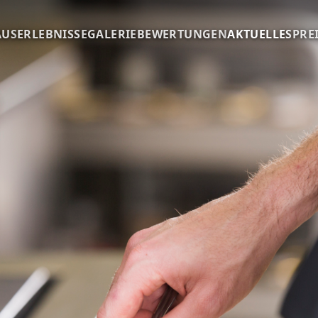
AUS
ERLEBNISSE
GALERIE
BEWERTUNGEN
AKTUELLES
PRE