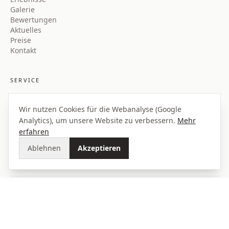
Galerie
Bewertungen
Aktuelles
Preise
Kontakt
SERVICE
Anfragen
Kontakt per E-Mail
Wir nutzen Cookies für die Webanalyse (Google
Anfahrt & Kontakt
Analytics), um unsere Website zu verbessern.
Mehr
Karriere & Stellenanzeigen
erfahren
Buchungen über
Mein Schwarzwaldhäusle GmbH
Ablehnen
Akzeptieren
©
2026
Schwarzwaldhaus Wolftal
Impressum
·
Datenschutz