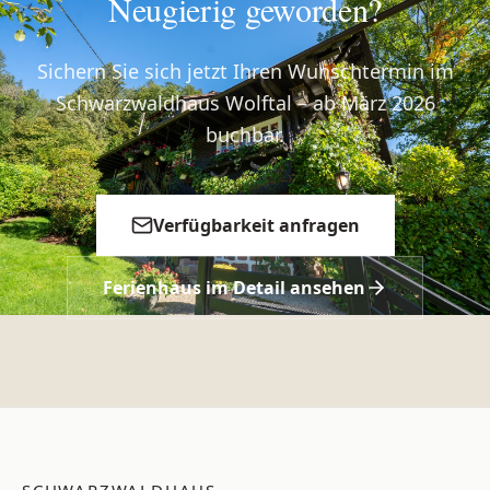
Neugierig geworden?
Sichern Sie sich jetzt Ihren Wunschtermin im
Schwarzwaldhaus Wolftal – ab März 2026
buchbar.
Verfügbarkeit anfragen
Ferienhaus im Detail ansehen
SCHWARZWALDHAUS